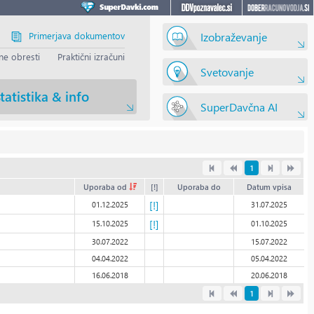
Primerjava dokumentov
Izobraževanje
e obresti
Praktični izračuni
Svetovanje
tatistika & info
SuperDavčna AI
1
Uporaba od
[!]
Uporaba do
Datum vpisa
[!]
01.12.2025
31.07.2025
[!]
15.10.2025
01.10.2025
30.07.2022
15.07.2022
04.04.2022
05.04.2022
16.06.2018
20.06.2018
1