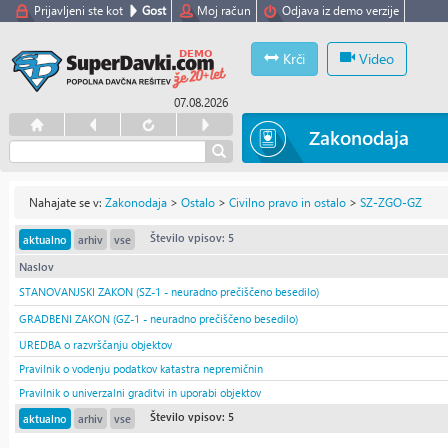
Prijavljeni ste kot
Gost
Moj račun
Odjava iz demo verzije
Krči
Video
07.08.2026
Zakonodaja
Nahajate se v:
Zakonodaja
>
Ostalo
>
Civilno pravo in ostalo
>
SZ-ZGO-GZ
Število vpisov: 5
aktualno
arhiv
vse
Naslov
STANOVANJSKI ZAKON (SZ-1 - neuradno prečiščeno besedilo)
GRADBENI ZAKON (GZ-1 - neuradno prečiščeno besedilo)
UREDBA o razvrščanju objektov
Pravilnik o vodenju podatkov katastra nepremičnin
Pravilnik o univerzalni graditvi in uporabi objektov
Število vpisov: 5
aktualno
arhiv
vse