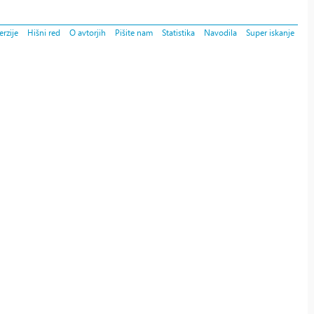
rzije
Hišni red
O avtorjih
Pišite nam
Statistika
Navodila
Super iskanje