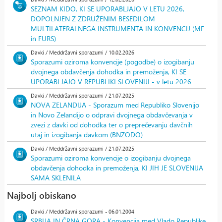
SEZNAM KIDO, KI SE UPORABLJAJO V LETU 2026,
DOPOLNJEN Z ZDRUŽENIM BESEDILOM
MULTILATERALNEGA INSTRUMENTA IN KONVENCIJ (MF
in FURS)
Davki / Meddržavni sporazumi / 10.02.2026
Sporazumi oziroma konvencije (pogodbe) o izogibanju
dvojnega obdavčenja dohodka in premoženja, KI SE
UPORABLJAJO V REPUBLIKI SLOVENIJI - v letu 2026
Davki / Meddržavni sporazumi / 21.07.2025
NOVA ZELANDIJA - Sporazum med Republiko Slovenijo
in Novo Zelandijo o odpravi dvojnega obdavčevanja v
zvezi z davki od dohodka ter o preprečevanju davčnih
utaj in izogibanja davkom (BNZODO)
Davki / Meddržavni sporazumi / 21.07.2025
Sporazumi oziroma konvencije o izogibanju dvojnega
obdavčenja dohodka in premoženja, KI JIH JE SLOVENIJA
SAMA SKLENILA
Najbolj obiskano
Davki / Meddržavni sporazumi - 06.01.2004
SRBIJA IN ČRNA GORA - Konvencija med Vlado Republike