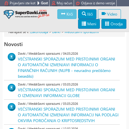
Prijavljeni ste kot
Gost
Moj račun
Odjava iz demo verzije
Krči
Išči
Video
Meni
Orodja
Nahajate se v:
Zakonodaja
>
Davki
>
Meddržavni sporazumi
Novosti
Davki / Meddržavni sporazumi / 04.03.2026
VEČSTRANSKI SPORAZUM MED PRISTOJNIMI ORGANI
O AVTOMATIČNI IZMENJAVI INFORMACIJ O
FINANČNIH RAČUNIH (NUPB - neuradno prečiščeno
besedilo)
Davki / Meddržavni sporazumi / 03.03.2026
VEČSTRANSKI SPORAZUM MED PRISTOJNIMI ORGANI
O IZMENJAVI INFORMACIJ GLOBE
Davki / Meddržavni sporazumi / 03.03.2026
VEČSTRANSKI SPORAZUM MED PRISTOJNIMI ORGANI
O AVTOMATIČNI IZMENJAVI INFORMACIJ NA PODLAGI
OKVIRA POROČANJA O KRIPTOSREDSTVIH
Davki / Meddržavni sporazumi / 12.02.2026