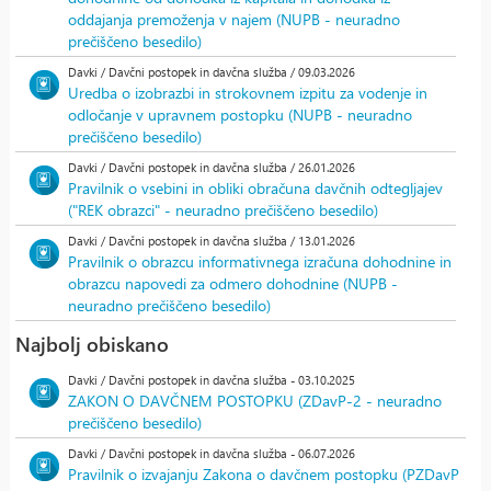
oddajanja premoženja v najem (NUPB - neuradno
prečiščeno besedilo)
Davki / Davčni postopek in davčna služba / 09.03.2026
Uredba o izobrazbi in strokovnem izpitu za vodenje in
odločanje v upravnem postopku (NUPB - neuradno
prečiščeno besedilo)
Davki / Davčni postopek in davčna služba / 26.01.2026
Pravilnik o vsebini in obliki obračuna davčnih odtegljajev
("REK obrazci" - neuradno prečiščeno besedilo)
Davki / Davčni postopek in davčna služba / 13.01.2026
Pravilnik o obrazcu informativnega izračuna dohodnine in
obrazcu napovedi za odmero dohodnine (NUPB -
neuradno prečiščeno besedilo)
Najbolj obiskano
Davki / Davčni postopek in davčna služba - 03.10.2025
ZAKON O DAVČNEM POSTOPKU (ZDavP-2 - neuradno
prečiščeno besedilo)
Davki / Davčni postopek in davčna služba - 06.07.2026
Pravilnik o izvajanju Zakona o davčnem postopku (PZDavP