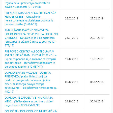
Izguba dela upravičenja do nekaterih
davčnih ugodnosti (C-174/18)
PRENOS KRAJA STALNEGA PREBIVALIŠČA
FIZIČNE OSEBE – Obdavčenje
26.02.2019
27.02.2019
nerealiziranega kapitalskega dobička iz
deležev družbe (C-581/17)
ZMANJŠANJE DAVČNE OSNOVE ZA
DOHODNINO ZA PRISPEVKE ZA SOCIALNO
VARNOST – Delavec, ki je v koledarskem
23.01.2019
29.01.2019
letu zapustil državo članico zaposlitve (C-
272/17)
PREPOVED ODBITKA ALI ODTEGLJAJA V
ZVEZI Z IZPLAČANIMI ZNESKI ŠTIPENDIJ –
Pojem štipendija ki jo sofinancira Evropski
19.12.2018
10.01.2019
socialni sklad – Izenačitev z dohodkom iz
delovnega razmerja (C-667/17)
DOHODNINA IN MOŽNOST ODBITKA
PRISPEVKOV plačanih instituciji za
poklicno pokojninsko zavarovanje in v
06.12.2018
06.12.2018
okviru zasebnega pokojninskega
zavarovanja – Izključitev za nerezidente (C-
480/17)
DOHODKI IZ ZAPOSLITVE IN UPORABA
KIDO – (Ne)izvajanje zaposlitve v državi
24.10.2018
30.10.2018
pogodbenici KIDO (C-602/17)
DOLOČITEV DOHODKA OD NEPREMIČNIN