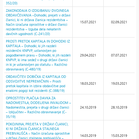
352/20)
ZAKONODAJA O IZOGIBANJU DVOJNEGA
OBDAVČEVANJA –Dohodki, prejeti v državi
članici, ki ni država članica rezidentstva –
15.07.2021
02.09.2021
Način izračuna oprostitve v državi članici
rezidentstva – Izguba dela nekaterih
davčnih ugodnosti (C-241/20)
PROSTI PRETOK KAPITALA IN DOHODKI IZ
KAPITALA – Dohodki, ki jih razdeli
rezidenčni KNPVP, ustanovljen po
pogodbenem pravu – Dohodki, ki jih razdeli
29.04.2021
07.07.2021
KNPVP, ki ima sedež v drugi državi članici
in ki je ustanovljen po statutu – Različno
obravnavanj (C-480/19)
OBDAVČITEV DOBIČKA IZ KAPITALA OD
ODSVOJITVE NEPREMIČNIN – Prosti
18.03.2021
19.03.2021
pretok kapitala in izbira obdavčitve pod
enakimi pogoji kot rezidenti (C-388/19)
OPROSTITEV PLAČILA DAVKA ZA
NADOMESTILA, DODELJENA INVALIDOM –
Nadomestila, prejeta v drugi državi članici
24.10.2019
28.10.2019
– Izključitev – Različno obravnavanje (C-
35/19)
POKOJNINA, PREJETA V DRŽAVI ČLANICI,
KI NI DRŽAVA ČLANICA STALNEGA
PREBIVALIŠČA – Način izračuna oprostitve
14.03.2019
15.03.2019
v državi članici stalnega prebivališča –