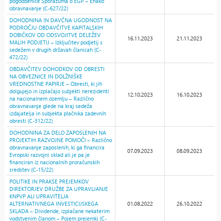
pogodbenice Sporazuma o EGP – Enako
obravnavanje (C-627/22)
DOHODNINA IN DAVČNA UGODNOST NA
PODROČJU OBDAVČITVE KAPITALSKIH
DOBIČKOV OD ODSVOJITVE DELEŽEV
16.11.2023
21.11.2023
MALIH PODJETIJ – Izključitev podjetij s
sedežem v drugih državah članicah (C-
472/22)
OBDAVČITEV DOHODKOV OD OBRESTI
NA OBVEZNICE IN DOLŽNIŠKE
VREDNOSTNE PAPIRJE – Obresti, ki jih
dolgujejo in izplačajo subjekti nerezidenti
12.10.2023
16.10.2023
na nacionalnem ozemlju – Različno
obravnavanje glede na kraj sedeža
izdajatelja in subjekta plačnika zadevnih
obresti (C-312/22)
DOHODNINA ZA DELO ZAPOSLENIH NA
PROJEKTIH RAZVOJNE POMOČI – Različno
obravnavanje zaposlenih, ki ga financira
07.09.2023
08.09.2023
Evropski razvojni sklad ali je pa je
financiran iz nacionalnih proračunskih
sredstev (C-15/22)
POLITIKE IN PRAKSE PREJEMKOV
DIREKTORJEV DRUŽBE ZA UPRAVLJANJE
KNPVP ALI UPRAVITELJA
ALTERNATIVNEGA INVESTICIJSKEGA
01.08.2022
26.10.2022
SKLADA – Dividende, izplačane nekaterim
vodstvenim članom – Pojem prejemki (C-