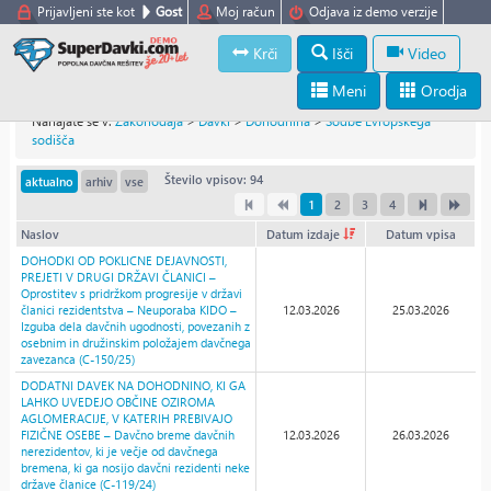
Prijavljeni ste kot
Gost
Moj račun
Odjava iz demo verzije
Krči
Išči
Video
Meni
Orodja
Nahajate se v:
Zakonodaja
>
Davki
>
Dohodnina
>
Sodbe Evropskega
sodišča
Število vpisov: 94
aktualno
arhiv
vse
1
2
3
4
Naslov
Datum izdaje
Datum vpisa
DOHODKI OD POKLICNE DEJAVNOSTI,
PREJETI V DRUGI DRŽAVI ČLANICI –
Oprostitev s pridržkom progresije v državi
članici rezidentstva – Neuporaba KIDO –
12.03.2026
25.03.2026
Izguba dela davčnih ugodnosti, povezanih z
osebnim in družinskim položajem davčnega
zavezanca (C-150/25)
DODATNI DAVEK NA DOHODNINO, KI GA
LAHKO UVEDEJO OBČINE OZIROMA
AGLOMERACIJE, V KATERIH PREBIVAJO
FIZIČNE OSEBE – Davčno breme davčnih
12.03.2026
26.03.2026
nerezidentov, ki je večje od davčnega
bremena, ki ga nosijo davčni rezidenti neke
države članice (C-119/24)