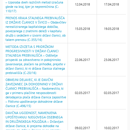
– Uporaba dveh različnih metod izračuna
12.04.2018
17.04.2018
glede na kraj, kjer je nepremičnina (C-
110/17)
PRENOS KRAJA STALNEGA PREBIVALIŠČA
IZ DRŽAVE ČLANICE V ŠVICO – Obdavčitev
nerealiziranega kapitalskega dobička,
15.03.2018
19.03.2018
povezanega z znatnimi deleži v kapitalu
družb s sedežem v izvorni državi članici, ob
takem prenosu (C-355/16)
METODA IZVZETJA S PRIDRŽKOM
PROGRESIVNOSTI V DRŽAVI ČLANICI
STALNEGA PREBIVALIŠČA – Odštetje
prispevki za zdravstveno in pokojninsko
22.06.2017
23.06.2017
zavarovanje, plačani na prihodke, prejete v
državi članici, ki ni država članica stalnega
prebivališča (C-20/16)
OBMEJNI DELAVEC, KI JE DAVČNI
ZAVEZANEC ZA DOHODNINO V DRŽAVI
ČLANICI PREBIVALIŠČA – Nadomestilo, ki
ga v primeru plačilne nesposobnosti
02.03.2017
02.03.2017
delodajalca plača država članica zaposlitve
– Fiktivno upoštevanje dohodnine države
članice (C-496/15)
DAVČNA UGODNOST, NAMENJENA
UPOŠTEVANJU NJEGOVEGA OSEBNEGA
IN DRUŽINSKEGA POLOŽAJA – Državljan
države članice, ki prejema dohodke na
09.02.2017
10.02.2017