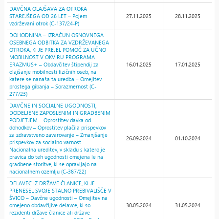
DAVČNA OLAJŠAVA ZA OTROKA
STAREJŠEGA OD 26 LET – Pojem
27.11.2025
28.11.2025
vzdrževani otrok (C-137/24-P)
DOHODNINA – IZRAČUN OSNOVNEGA
OSEBNEGA ODBITKA ZA VZDRŽEVANEGA
OTROKA, KI JE PREJEL POMOČ ZA UČNO
MOBILNOST V OKVIRU PROGRAMA
ERAZMUS+ – Obdavčitev štipendij za
16.01.2025
17.01.2025
olajšanje mobilnosti fizičnih oseb, na
katere se nanaša ta uredba – Omejitev
prostega gibanja – Sorazmernost (C-
277/23)
DAVČNE IN SOCIALNE UGODNOSTI,
DODELJENE ZAPOSLENIM IN GRADBENIM
PODJETJEM – Oprostitev davka od
dohodkov – Oprostitev plačila prispevkov
za zdravstveno zavarovanje – Zmanjšanje
26.09.2024
01.10.2024
prispevkov za socialno varnost –
Nacionalna ureditev, v skladu s katero je
pravica do teh ugodnosti omejena le na
gradbene storitve, ki se opravljajo na
nacionalnem ozemlju (C-387/22)
DELAVEC IZ DRŽAVE ČLANICE, KI JE
PRENESEL SVOJE STALNO PREBIVALIŠČE V
ŠVICO – Davčne ugodnosti – Omejitev na
omejeno obdavčljive delavce, ki so
30.05.2024
31.05.2024
rezidenti države članice ali države