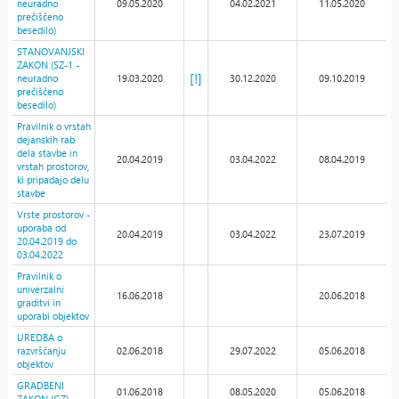
neuradno
09.05.2020
04.02.2021
11.05.2020
prečiščeno
besedilo)
STANOVANJSKI
ZAKON (SZ-1 -
[!]
neuradno
19.03.2020
30.12.2020
09.10.2019
prečiščeno
besedilo)
Pravilnik o vrstah
dejanskih rab
dela stavbe in
20.04.2019
03.04.2022
08.04.2019
vrstah prostorov,
ki pripadajo delu
stavbe
Vrste prostorov -
uporaba od
20.04.2019
03.04.2022
23.07.2019
20.04.2019 do
03.04.2022
Pravilnik o
univerzalni
16.06.2018
20.06.2018
graditvi in
uporabi objektov
UREDBA o
razvrščanju
02.06.2018
29.07.2022
05.06.2018
objektov
GRADBENI
01.06.2018
08.05.2020
05.06.2018
ZAKON (GZ)