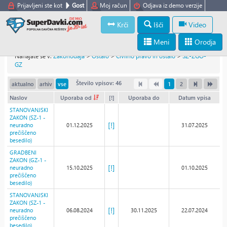
Prijavljeni ste kot
Gost
Moj račun
Odjava iz demo verzije
Krči
Išči
Video
Meni
Orodja
Nahajate se v:
Zakonodaja
>
Ostalo
>
Civilno pravo in ostalo
>
SZ-ZGO-
GZ
Število vpisov: 46
aktualno
arhiv
vse
1
2
Naslov
Uporaba od
[!]
Uporaba do
Datum vpisa
STANOVANJSKI
ZAKON (SZ-1 -
[!]
neuradno
01.12.2025
31.07.2025
prečiščeno
besedilo)
GRADBENI
ZAKON (GZ-1 -
[!]
neuradno
15.10.2025
01.10.2025
prečiščeno
besedilo)
STANOVANJSKI
ZAKON (SZ-1 -
[!]
neuradno
06.08.2024
30.11.2025
22.07.2024
prečiščeno
besedilo)