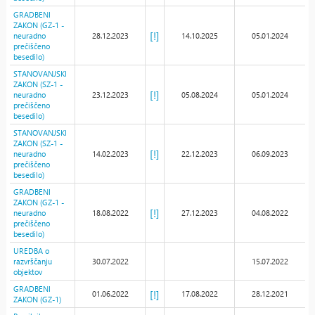
GRADBENI
ZAKON (GZ-1 -
[!]
neuradno
28.12.2023
14.10.2025
05.01.2024
prečiščeno
besedilo)
STANOVANJSKI
ZAKON (SZ-1 -
[!]
neuradno
23.12.2023
05.08.2024
05.01.2024
prečiščeno
besedilo)
STANOVANJSKI
ZAKON (SZ-1 -
[!]
neuradno
14.02.2023
22.12.2023
06.09.2023
prečiščeno
besedilo)
GRADBENI
ZAKON (GZ-1 -
[!]
neuradno
18.08.2022
27.12.2023
04.08.2022
prečiščeno
besedilo)
UREDBA o
razvrščanju
30.07.2022
15.07.2022
objektov
GRADBENI
[!]
01.06.2022
17.08.2022
28.12.2021
ZAKON (GZ-1)