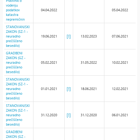
Pravilnik o
vodenju
podatkov
04.04.2022
05.04.2022
katastra
nepremičnin
STANOVANJSKI
ZAKON (SZ-1 -
[!]
neuradno
19.06.2021
13.02.2023
07.06.2021
prečiščeno
besedilo)
GRADBENI
ZAKON (GZ -
neuradno
05.02.2021
31.05.2022
10.02.2021
prečiščeno
besedilo)
STANOVANJSKI
ZAKON (SZ-1 -
[!]
neuradno
01.01.2021
18.06.2021
12.02.2021
prečiščeno
besedilo)
STANOVANJSKI
ZAKON (SZ-1 -
[!]
neuradno
31.12.2020
31.12.2020
06.01.2021
prečiščeno
besedilo)
GRADBENI
ZAKON (GZ -