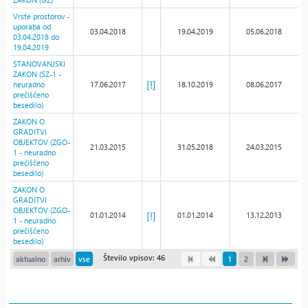
Vrste prostorov -
uporaba od
03.04.2018
19.04.2019
05.06.2018
03.04.2018 do
19.04.2019
STANOVANJSKI
ZAKON (SZ-1 -
[!]
neuradno
17.06.2017
18.10.2019
08.06.2017
prečiščeno
besedilo)
ZAKON O
GRADITVI
OBJEKTOV (ZGO-
21.03.2015
31.05.2018
24.03.2015
1 - neuradno
prečiščeno
besedilo)
ZAKON O
GRADITVI
OBJEKTOV (ZGO-
[!]
01.01.2014
01.01.2014
13.12.2013
1 - neuradno
prečiščeno
besedilo)
Število vpisov: 46
aktualno
arhiv
vse
1
2