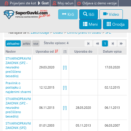
Prijavljeni ste kot
Gost
Moj račun
Odjava iz demo verzije
Krči
Išči
Video
Meni
Orodja
Nahajate se v:
Zakonodaja
>
Ostalo
>
Civilno pravo in ostalo
>
SPZ
Število vpisov: 4
aktualno
arhiv
vse
1
Naslov
Uporaba od
[!]
Uporaba do
Datum vpisa
STVARNOPRAVNI
ZAKONIK (SPZ -
[!]
neuradno
29.03.2020
17.03.2020
prečiščeno
besedilo)
Pravilnik o
[!]
postopku z
12.12.2015
02.12.2015
najdenimi stvarmi
STVARNOPRAVNI
ZAKONIK (SPZ -
[!]
neuradno
06.11.2013
28.03.2020
06.11.2013
prečiščeno
besedilo)
STVARNOPRAVNI
01.01.2003
05.11.2013
06.03.2007
ZAKONIK (SPZ)