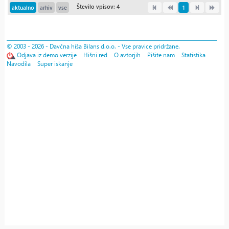
Število vpisov: 4
aktualno
arhiv
vse
1
© 2003 - 2026 - Davčna hiša Bilans d.o.o. - Vse pravice pridržane.
Odjava iz demo verzije
Hišni red
O avtorjih
Pišite nam
Statistika
Navodila
Super iskanje