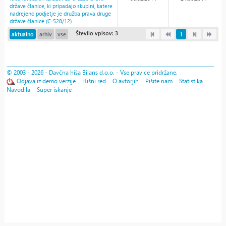
države članice, ki pripadajo skupini, katere
nadrejeno podjetje je družba prava druge
države članice (C-528/12)
Število vpisov: 3
aktualno
arhiv
vse
1
© 2003 - 2026 - Davčna hiša Bilans d.o.o. - Vse pravice pridržane.
Odjava iz demo verzije
Hišni red
O avtorjih
Pišite nam
Statistika
Navodila
Super iskanje