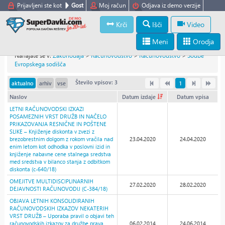
Prijavljeni ste kot
Gost
Moj račun
Odjava iz demo verzije
Krči
Išči
Video
Meni
Orodja
Nahajate se v:
Zakonodaja
>
Računovodstvo
>
Računovodstvo
>
Sodbe
Evropskega sodišča
Število vpisov: 3
aktualno
arhiv
vse
1
Naslov
Datum izdaje
Datum vpisa
LETNI RAČUNOVODSKI IZKAZI
POSAMEZNIH VRST DRUŽB IN NAČELO
PRIKAZOVANJA RESNIČNE IN POŠTENE
SLIKE – Knjiženje diskonta v zvezi z
brezobrestnim dolgom z rokom vračila nad
23.04.2020
24.04.2020
enim letom kot odhodka v poslovni izid in
knjiženje nabavne cene stalnega sredstva
med sredstva v bilanco stanja z odbitkom
diskonta (c-640/18)
OMEJITVE MULTIDISCIPLINARNIH
27.02.2020
28.02.2020
DEJAVNOSTI RAČUNOVODIJ (C-384/18)
OBJAVA LETNIH KONSOLIDIRANIH
RAČUNOVODSKIH IZKAZOV NEKATERIH
VRST DRUŽB – Uporaba pravil o objavi teh
računovodskih izkazov za družbe prava
06.02.2014
24.06.2014