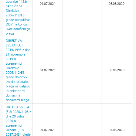
uporabe 143.b in
01.07.2021
06.08.2020
143.c člena
Direktive
2006/112/ES
glede oprostitve
DDV na končni
uvoz določenega
blaga
DIREKTIVA
SVETA (EU)
2019/1995 z dne
21. novembra
2019 o
spremembi
Direktive
01.07.2021
06.08.2020
2006/112/ES
glede določb v
zvezi s prodajo
blaga na daljavo
in nekaterimi
domačimi
dobavami blaga
UREDBA SVETA
(EU) 2020/1108 z
dne 20. julija
2020 o
spremembi
Uredbe (EU)
01.07.2021
07.08.2020
2017/2454 glede