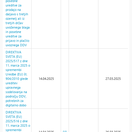
posebne
ureditve za
prodajo na
daljavo s tretjih
ozemelj ali iz
tretjih držav
uvoženega blaga
in posebne
ureditve za
prijavo in plačilo
uvoznega DDV
DIREKTIVA
SVETA (EU)
2025/517 z dne
11. marca 2025 o
spremembi
Uredbe (EU) št.
904/2010 glede
14.04.2025
27.03.2025
ureditev
upravnega
sodelovanja na
področju DDV,
potrebnih za
digitalno dobo
DIREKTIVA
SVETA (EU)
2025/516 z dne
11. marca 2025 o
spremembi
14.04.2025
26.03.2025