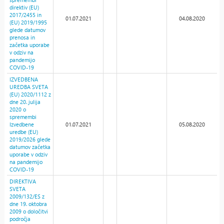
direktiv (EU)
2017/2455 in
01.07.2021
04.08.2020
(EU) 2019/1995
glede datumov
prenosa in
začetka uporabe
v odziv na
pandemijo
COVID-19
IZVEDBENA
UREDBA SVETA
(EU) 2020/1112 z
dne 20. julija
2020 o
spremembi
Izvedbene
01.07.2021
05.08.2020
uredbe (EU)
2019/2026 glede
datumov začetka
uporabe v odziv
na pandemijo
COVID-19
DIREKTIVA
SVETA
2009/132/ES z
dne 19. oktobra
2009 o določitvi
področja