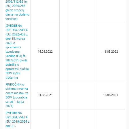
2006/112/ES in
(EU) 2020/285
glede stopenj
davka na dodano
vrednost
IZVEDBENA
UREDBA SVETA
(EU) 2022/432 z
dne 15. marca
2022 o
spremembi
Izvedbene
16.03.2022
16.03.2022
uredbe (EU) št.
282/2011 glede
potrdila o
oprostitvi plačila
DDV in/ali
trošarine
PRIROČNIK o
sistemu »vse na
enem mestu« za
01.08.2021
18.06.2021
DDV (uporablja
se od 1. julija
2021)
IZVEDBENA
UREDBA SVETA
(EU) 2019/2026 z
dne 21.