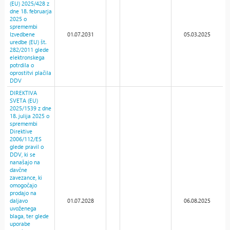
(EU) 2025/428 z
dne 18. februarja
2025 o
spremembi
Izvedbene
01.07.2031
05.03.2025
uredbe (EU) št.
282/2011 glede
elektronskega
potrdila o
oprostitvi plačila
DDV
DIREKTIVA
SVETA (EU)
2025/1539 z dne
18. julija 2025 o
spremembi
Direktive
2006/112/ES
glede pravil o
DDV, ki se
nanašajo na
davčne
zavezance, ki
omogočajo
prodajo na
daljavo
01.07.2028
06.08.2025
uvoženega
blaga, ter glede
uporabe