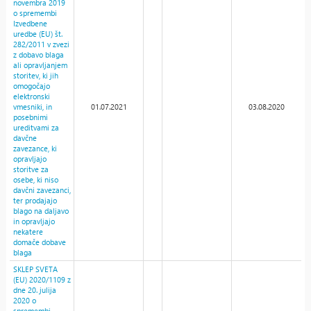
novembra 2019
o spremembi
Izvedbene
uredbe (EU) št.
282/2011 v zvezi
z dobavo blaga
ali opravljanjem
storitev, ki jih
omogočajo
elektronski
vmesniki, in
01.07.2021
03.08.2020
posebnimi
ureditvami za
davčne
zavezance, ki
opravljajo
storitve za
osebe, ki niso
davčni zavezanci,
ter prodajajo
blago na daljavo
in opravljajo
nekatere
domače dobave
blaga
SKLEP SVETA
(EU) 2020/1109 z
dne 20. julija
2020 o
spremembi