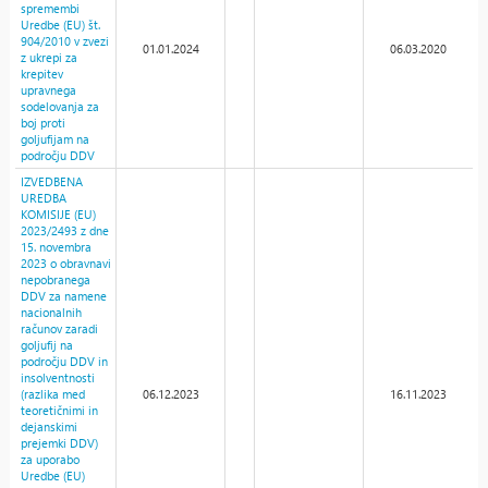
spremembi
Uredbe (EU) št.
904/2010 v zvezi
01.01.2024
06.03.2020
z ukrepi za
krepitev
upravnega
sodelovanja za
boj proti
goljufijam na
področju DDV
IZVEDBENA
UREDBA
KOMISIJE (EU)
2023/2493 z dne
15. novembra
2023 o obravnavi
nepobranega
DDV za namene
nacionalnih
računov zaradi
goljufij na
področju DDV in
insolventnosti
(razlika med
06.12.2023
16.11.2023
teoretičnimi in
dejanskimi
prejemki DDV)
za uporabo
Uredbe (EU)