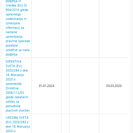
podjetja in
Uredbe (EU) št.
904/2010 glede
upravnega
sodelovanja in
izmenjave
informacij za
namene
spremljanja
pravilne uporabe
posebne
ureditve za mala
podjetja
DIREKTIVA
SVETA (EU)
2020/284 z dne
18. februarja
2020 o
spremembi
01.01.2024
03.03.2020
Direktive
2006/112/ES
glede nekaterih
zahtev za
ponudnike
plačilnih storitev
UREDBA SVETA
(EU) 2020/283 z
dne 18. februarja
2020 o