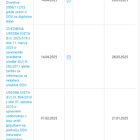
[!]
Direktive
2006/112/ES
glede pravil o
DDV za digitalno
dobo
IZVEDBENA
UREDBA SVETA
(EU) 2025/518 z
dne 11. marca
2025 o
spremembi
[!]
Izvedbene
14.04.2025
28.03.2025
uredbe (EU) št.
282/2011 glede
zahtev za
informacije za
nekatere
ureditve DDV
UREDBA SVETA
(EU) št. 904/2010
z dne 07. oktobra
2010 o
upravnem
sodelovanju v
01.02.2025
21.01.2025
boju proti
goljufijam na
področju DDV
(neuradno
prečiščeno