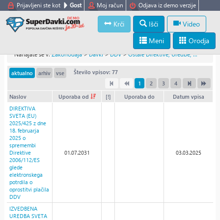
Prijavljeni ste kot
Gost
Moj račun
Odjava iz demo verzije
Krči
Išči
Video
Meni
Orodja
Nahajate se v:
Zakonodaja
>
Davki
>
DDV
>
Ostale Direktive, Uredbe, ...
Število vpisov: 77
aktualno
arhiv
vse
1
2
3
4
Naslov
Uporaba od
[!]
Uporaba do
Datum vpisa
DIREKTIVA
SVETA (EU)
2025/425 z dne
18. februarja
2025 o
spremembi
Direktive
01.07.2031
03.03.2025
2006/112/ES
glede
elektronskega
potrdila o
oprostitvi plačila
DDV
IZVEDBENA
UREDBA SVETA