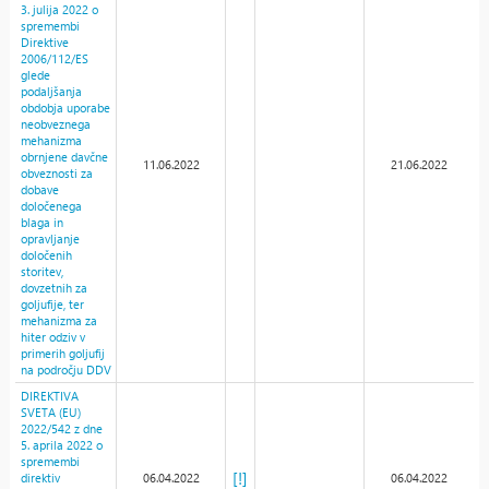
3. julija 2022 o
spremembi
Direktive
2006/112/ES
glede
podaljšanja
obdobja uporabe
neobveznega
mehanizma
obrnjene davčne
11.06.2022
21.06.2022
obveznosti za
dobave
določenega
blaga in
opravljanje
določenih
storitev,
dovzetnih za
goljufije, ter
mehanizma za
hiter odziv v
primerih goljufij
na področju DDV
DIREKTIVA
SVETA (EU)
2022/542 z dne
5. aprila 2022 o
spremembi
[!]
direktiv
06.04.2022
06.04.2022