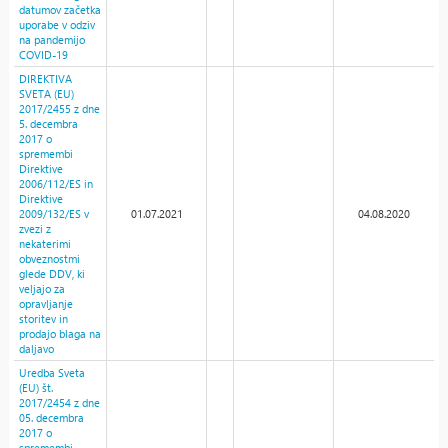
datumov začetka
uporabe v odziv
na pandemijo
COVID-19
DIREKTIVA
SVETA (EU)
2017/2455 z dne
5. decembra
2017 o
spremembi
Direktive
2006/112/ES in
Direktive
2009/132/ES v
01.07.2021
04.08.2020
zvezi z
nekaterimi
obveznostmi
glede DDV, ki
veljajo za
opravljanje
storitev in
prodajo blaga na
daljavo
Uredba Sveta
(EU) št.
2017/2454 z dne
05. decembra
2017 o
spremembi