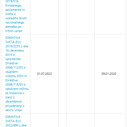
2019/516
Evropskega
parlamenta in
Sveta o
uskladitvi bruto
nacionalnega
dohodka po
tržnih cenah
DIREKTIVA
SVETA (EU)
2019/2235 z dne
16. decembra
2019 o
spremembi
Direktive
2006/112/ES o
skupnem
01.07.2022
09.01.2020
sistemu DDV in
Direktive
2008/118/ES o
splošnem režimu
za trošarino v
zvezi z
obrambnimi
prizadevanji v
okviru Unije
DIREKTIVA
SVETA (EU)
2022/890 z dne