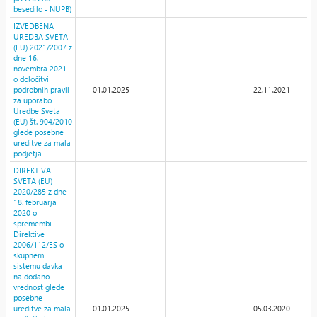
besedilo - NUPB)
IZVEDBENA
UREDBA SVETA
(EU) 2021/2007 z
dne 16.
novembra 2021
o določitvi
podrobnih pravil
01.01.2025
22.11.2021
za uporabo
Uredbe Sveta
(EU) št. 904/2010
glede posebne
ureditve za mala
podjetja
DIREKTIVA
SVETA (EU)
2020/285 z dne
18. februarja
2020 o
spremembi
Direktive
2006/112/ES o
skupnem
sistemu davka
na dodano
vrednost glede
posebne
ureditve za mala
01.01.2025
05.03.2020