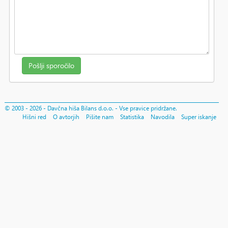
© 2003 - 2026 - Davčna hiša Bilans d.o.o. - Vse pravice pridržane.
Hišni red
O avtorjih
Pišite nam
Statistika
Navodila
Super iskanje