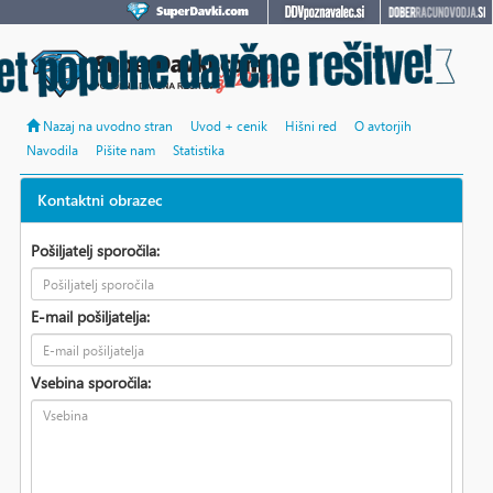
Nazaj na uvodno stran
Uvod + cenik
Hišni red
O avtorjih
Navodila
Pišite nam
Statistika
Kontaktni obrazec
Pošiljatelj sporočila:
E-mail pošiljatelja:
Vsebina sporočila: