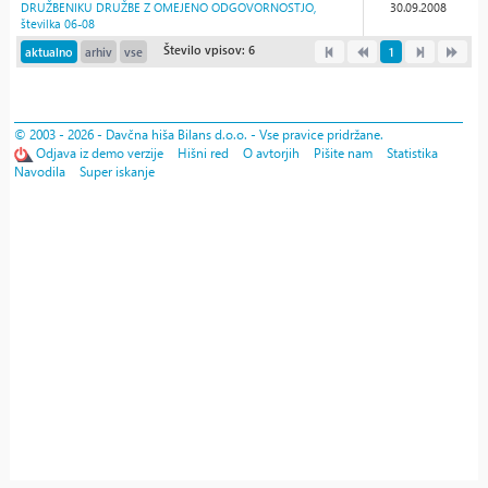
DRUŽBENIKU DRUŽBE Z OMEJENO ODGOVORNOSTJO,
30.09.2008
številka 06-08
Število vpisov: 6
aktualno
arhiv
vse
1
© 2003 - 2026 - Davčna hiša Bilans d.o.o. - Vse pravice pridržane.
Odjava iz demo verzije
Hišni red
O avtorjih
Pišite nam
Statistika
Navodila
Super iskanje