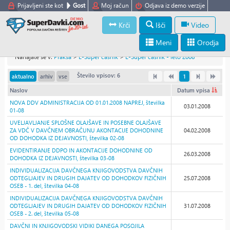
Prijavljeni ste kot
Gost
Moj račun
Odjava iz demo verzije
Krči
Išči
Video
Meni
Orodja
Nahajate se v:
Praksa
>
E-Super časnik
>
E-Super časnik - leto 2008
Število vpisov: 6
aktualno
arhiv
vse
1
Naslov
Datum vpisa
NOVA DDV ADMINISTRACIJA OD 01.01.2008 NAPREJ, številka
03.01.2008
01-08
UVELJAVLJANJE SPLOŠNE OLAJŠAVE IN POSEBNE OLAJŠAVE
ZA VDČ V DAVČNEM OBRAČUNU AKONTACIJE DOHODNINE
04.02.2008
OD DOHODKA IZ DEJAVNOSTI, številka 02-08
EVIDENTIRANJE DDPO IN AKONTACIJE DOHODNINE OD
26.03.2008
DOHODKA IZ DEJAVNOSTI, številka 03-08
INDIVIDUALIZACIJA DAVČNEGA KNJIGOVODSTVA DAVČNIH
ODTEGLJAJEV IN DRUGIH DAJATEV OD DOHODKOV FIZIČNIH
25.07.2008
OSEB - 1. del, številka 04-08
INDIVIDUALIZACIJA DAVČNEGA KNJIGOVODSTVA DAVČNIH
ODTEGLJAJEV IN DRUGIH DAJATEV OD DOHODKOV FIZIČNIH
31.07.2008
OSEB - 2. del, številka 05-08
DAVČNI IN KNJIGOVODSKI VIDIKI DANEGA POSOJILA