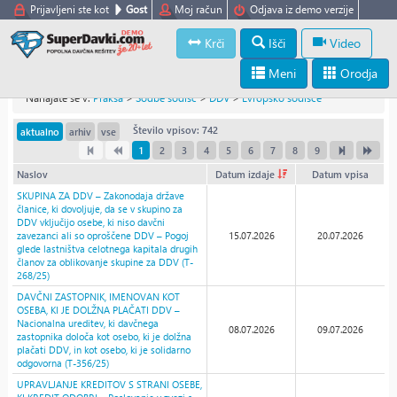
Prijavljeni ste kot
Gost
Moj račun
Odjava iz demo verzije
Krči
Išči
Video
Meni
Orodja
Nahajate se v:
Praksa
>
Sodbe sodišč
>
DDV
>
Evropsko sodišče
Število vpisov: 742
aktualno
arhiv
vse
1
2
3
4
5
6
7
8
9
Naslov
Datum izdaje
Datum vpisa
SKUPINA ZA DDV – Zakonodaja države
članice, ki dovoljuje, da se v skupino za
DDV vključijo osebe, ki niso davčni
zavezanci ali so oproščene DDV – Pogoj
15.07.2026
20.07.2026
glede lastništva celotnega kapitala drugih
članov za oblikovanje skupine za DDV (T-
268/25)
DAVČNI ZASTOPNIK, IMENOVAN KOT
OSEBA, KI JE DOLŽNA PLAČATI DDV –
Nacionalna ureditev, ki davčnega
08.07.2026
09.07.2026
zastopnika določa kot osebo, ki je dolžna
plačati DDV, in kot osebo, ki je solidarno
odgovorna (T-356/25)
UPRAVLJANJE KREDITOV S STRANI OSEBE,