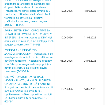
KI KREDIT ODOBRI – Poslovanje v zvezi s
kreditnimi garancijami ali kakršnimi koli
drugimi oblikami denarnih jamstev –
Transakcije, vključno s posredovanjem, v
17.06.2026
18.06.2026
zvezi z depoziti in tekočimi računi, plačili,
transferji, dolgovi, čeki ali drugimi
plačilnimi instrumenti, razen izterjave
dolgov (T-184/25)
SKUPNI SISTEM DDV – OPROSTITVE ZA
NEKATERE DEJAVNOSTI, KI SO V JAVNEM
INTERESU – Storitve skupine za DDV, ki jih
10.06.2026
11.06.2026
opravi član te skupine, ki ne izpolnjuje vseh
pogojev za oprostitev (T-444/25)
POPRAVEK NEUPRAVIČENO
ZARAČUNANEGA DDV – Transakcije, ki se
nanašajo na obdobje, ki je bilo zaključeno z
davčnim nadzorom – Nacionalna ureditev,
03.06.2026
04.06.2026
ki začetek ponovnega nadzora pogojuje z
novim dejstvom, ki ga je razkril davčni
zavezanec (T-198/25)
OBDAVČITEV STORITEV POPRAVIL
MOTORNIH VOZIL, KI NAJ BI JIH DRUŽBA
OPRAVILA ZA DRUGE DRUŽBE SKUPINE –
Prilagoditve transfernih cen motornih vozil
13.05.2026
14.05.2026
med proizvajalci in distributerji –
Upoštevanje stroškov popravil teh vozil, ki
so jih imeli distributerji po prodaji (C-
603/24)