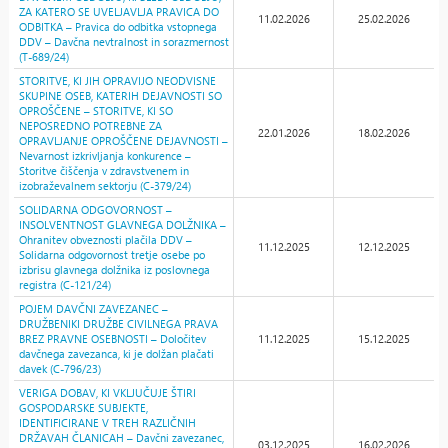
ZA KATERO SE UVELJAVLJA PRAVICA DO
11.02.2026
25.02.2026
ODBITKA – Pravica do odbitka vstopnega
DDV – Davčna nevtralnost in sorazmernost
(T-689/24)
STORITVE, KI JIH OPRAVIJO NEODVISNE
SKUPINE OSEB, KATERIH DEJAVNOSTI SO
OPROŠČENE – STORITVE, KI SO
NEPOSREDNO POTREBNE ZA
22.01.2026
18.02.2026
OPRAVLJANJE OPROŠČENE DEJAVNOSTI –
Nevarnost izkrivljanja konkurence –
Storitve čiščenja v zdravstvenem in
izobraževalnem sektorju (C-379/24)
SOLIDARNA ODGOVORNOST –
INSOLVENTNOST GLAVNEGA DOLŽNIKA –
Ohranitev obveznosti plačila DDV –
11.12.2025
12.12.2025
Solidarna odgovornost tretje osebe po
izbrisu glavnega dolžnika iz poslovnega
registra (C-121/24)
POJEM DAVČNI ZAVEZANEC –
DRUŽBENIKI DRUŽBE CIVILNEGA PRAVA
BREZ PRAVNE OSEBNOSTI – Določitev
11.12.2025
15.12.2025
davčnega zavezanca, ki je dolžan plačati
davek (C-796/23)
VERIGA DOBAV, KI VKLJUČUJE ŠTIRI
GOSPODARSKE SUBJEKTE,
IDENTIFICIRANE V TREH RAZLIČNIH
DRŽAVAH ČLANICAH – Davčni zavezanec,
03.12.2025
16.02.2026