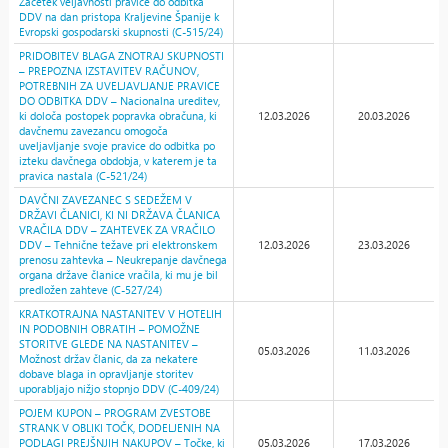
Začetek veljavnosti pravice do odbitka
DDV na dan pristopa Kraljevine Španije k
Evropski gospodarski skupnosti (C-515/24)
PRIDOBITEV BLAGA ZNOTRAJ SKUPNOSTI
– PREPOZNA IZSTAVITEV RAČUNOV,
POTREBNIH ZA UVELJAVLJANJE PRAVICE
DO ODBITKA DDV – Nacionalna ureditev,
ki določa postopek popravka obračuna, ki
12.03.2026
20.03.2026
davčnemu zavezancu omogoča
uveljavljanje svoje pravice do odbitka po
izteku davčnega obdobja, v katerem je ta
pravica nastala (C-521/24)
DAVČNI ZAVEZANEC S SEDEŽEM V
DRŽAVI ČLANICI, KI NI DRŽAVA ČLANICA
VRAČILA DDV – ZAHTEVEK ZA VRAČILO
DDV – Tehnične težave pri elektronskem
12.03.2026
23.03.2026
prenosu zahtevka – Neukrepanje davčnega
organa države članice vračila, ki mu je bil
predložen zahteve (C-527/24)
KRATKOTRAJNA NASTANITEV V HOTELIH
IN PODOBNIH OBRATIH – POMOŽNE
STORITVE GLEDE NA NASTANITEV –
05.03.2026
11.03.2026
Možnost držav članic, da za nekatere
dobave blaga in opravljanje storitev
uporabljajo nižjo stopnjo DDV (C-409/24)
POJEM KUPON – PROGRAM ZVESTOBE
STRANK V OBLIKI TOČK, DODELJENIH NA
PODLAGI PREJŠNJIH NAKUPOV – Točke, ki
05.03.2026
17.03.2026