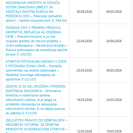
NACIONALNA UREDITEV, KI DOLOČA
SISTEM ZAMUDNIH OBRESTI ZA
ZAOSTALA DAVČNA PLAČILA NA
30.04.2026
04.05.2026
PODROČJU DDV – Pobiranje zamudnih
obresti – Načelo sorazmernosti (C-544/24)
ZNIŽANJE DDV V PRIMERU PREKLICA,
ZAVRNITVE, NEPLAČILA ALI ZNIŽANJA
CENE – Prevzem terjatve, ki jo ima
izvajalec gradenj do nosilca projekta, s
22.04.2026
24.04.2026
strani podizvajalca – Neizterljiva terjatev –
Pravica podizvajalca do zmanjšanja davčne
osnove (T-233/25)
STORITVE POTOVALNIH AGENCIJ V ZVEZI
S POTOVANJI ZUNAJ UNIJE – Poznejša
sprememba nacionalne zakonodaje –
25.03.2026
30.03.2026
Neobstoj izrecnega odstopanja od
oprostitve (T-221/25)
IZDATKI, KI SO DEL SPLOŠNIH STROŠKOV
DAVČNEGA ZAVEZANCA – Minimalna
tehnična in materialna oprema
zdravstvenih ustanov, ki je pogoj za
19.03.2026
24.03.2026
pridobitev dovoljenja za opravljanje
zdravstvenih storitev, ki ne dajejo pravice
do odbitka (C-513/24)
IZKLJUČITEV PRAVICE DO ODBITKA DDV –
PRIDOBITEV VSTOPNIC ZA ŠPORTNE
PRIREDITVE IN REKREACIJSKE STORITVE –
12.03.2026
19.03.2026