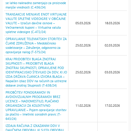
se lahko naknadno zamenjajo za proizvode
manjše vrednosti (C-436/24)
TRANSAKCIJE MENJAVE ENOT VIRTUALNE
VALUTE SPLETNE VIDEOIGRE V OBIČAJNE
VALUTE – Izračun davčne osnove –
05.03.2026
18.03.2026
Večnamenski kuponi – Virtualna valuta
spletne videoigre (C-472/24)
OPRAVLJANJE TELEMATSKIH STORITEV ZA
ČLANE ZDRUŽENJA – Medobčinsko
25.02.2026
02.03.2026
sodelovanje – Združenje, odgovorno za
opravljanje nalog (T-575/24)
KRAJ PRIDOBITEV BLAGA ZNOTRAJ
SKUPNOSTI – PRIDOBITVE BLAGA
ZNOTRAJ SKUPNOSTI, OPRAVLJENE POD
IDENTIFIKACIJSKO ŠTEVILKO ZA DDV, KI JO
25.02.2026
03.03.2026
IZDA DRŽAVA ČLANICA IZVORA BLAGA –
Napačen izkaz DDV na računih za ustrezne
dobave znotraj Skupnosti (T-638/24)
PRIOBČITEV FONOGRAMOV IN
AVDIOVIZUALNIH PROGRAMOV BREZ
LICENCE – NADOMESTILO, PLAČANO
ORGANIZACIJI ZA KOLEKTIVNO
11.02.2026
17.02.2026
UPRAVLJANJE – Pojem opravljanje storitev
za plačilo – Imetniki sorodnih pravic (T-
643/24)
IZDAJA RAČUNA Z IZKAZANIM DDV V
DAVČNEM OBDOBJU, KI SLEDI OBDOBJU,