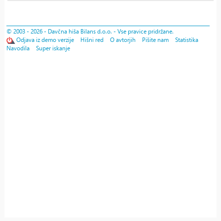
© 2003 - 2026 - Davčna hiša Bilans d.o.o. - Vse pravice pridržane.
Odjava iz demo verzije
Hišni red
O avtorjih
Pišite nam
Statistika
Navodila
Super iskanje