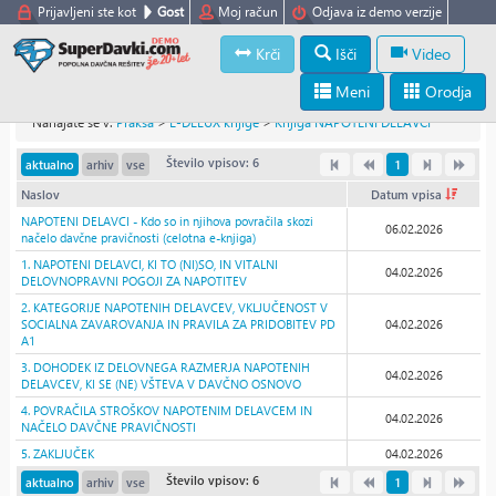
Prijavljeni ste kot
Gost
Moj račun
Odjava iz demo verzije
Krči
Išči
Video
Meni
Orodja
Nahajate se v:
Praksa
>
E-DELUX knjige
>
Knjiga NAPOTENI DELAVCI
Število vpisov: 6
aktualno
arhiv
vse
1
Naslov
Datum vpisa
NAPOTENI DELAVCI - Kdo so in njihova povračila skozi
06.02.2026
načelo davčne pravičnosti (celotna e-knjiga)
1. NAPOTENI DELAVCI, KI TO (NI)SO, IN VITALNI
04.02.2026
DELOVNOPRAVNI POGOJI ZA NAPOTITEV
2. KATEGORIJE NAPOTENIH DELAVCEV, VKLJUČENOST V
SOCIALNA ZAVAROVANJA IN PRAVILA ZA PRIDOBITEV PD
04.02.2026
A1
3. DOHODEK IZ DELOVNEGA RAZMERJA NAPOTENIH
04.02.2026
DELAVCEV, KI SE (NE) VŠTEVA V DAVČNO OSNOVO
4. POVRAČILA STROŠKOV NAPOTENIM DELAVCEM IN
04.02.2026
NAČELO DAVČNE PRAVIČNOSTI
5. ZAKLJUČEK
04.02.2026
Število vpisov: 6
aktualno
arhiv
vse
1