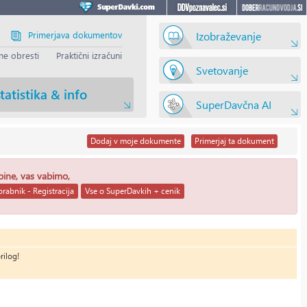
Primerjava dokumentov
Izobraževanje
e obresti
Praktični izračuni
Svetovanje
tatistika & info
SuperDavčna AI
Dodaj
v moje dokumente
Primerjaj
ta dokument
ebine, vas vabimo,
rabnik - Registracija
Vse o SuperDavkih + cenik
rilog!