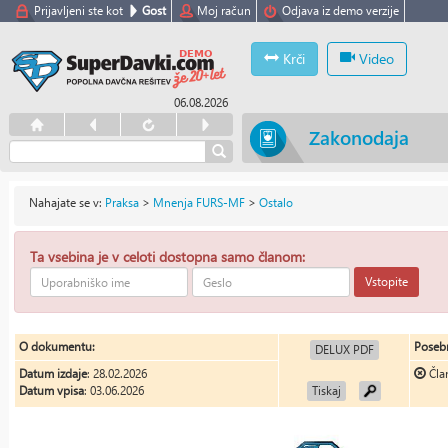
Prijavljeni ste kot
Gost
Moj račun
Odjava iz demo verzije
Krči
Video
06.08.2026
Zakonodaja
Nahajate se v:
Praksa
>
Mnenja FURS-MF
>
Ostalo
Ta vsebina je v celoti dostopna samo članom:
Vstopite
O dokumentu:
Posebn
DELUX PDF
Datum izdaje
: 28.02.2026
Čla
Datum vpisa
: 03.06.2026
Tiskaj