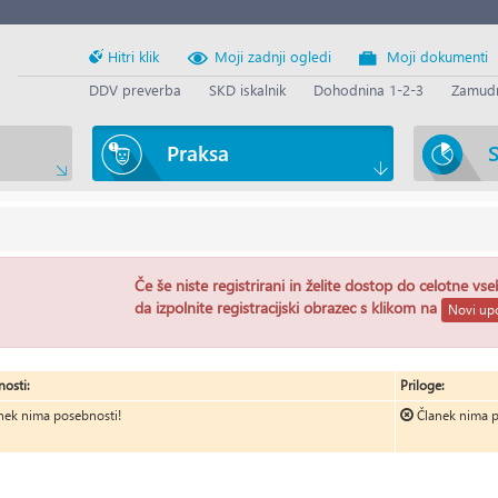
Hitri klik
Moji zadnji ogledi
Moji dokumenti
DDV preverba
SKD iskalnik
Dohodnina 1-2-3
Zamudn
Praksa
S
Če še niste registrirani in želite dostop do celotne vs
da izpolnite registracijski obrazec s klikom na
Novi upo
osti:
Priloge:
nek nima posebnosti!
Članek nima p