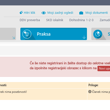
Hitri klik
Moji zadnji ogledi
Moji dokumenti
DDV preverba
SKD iskalnik
Dohodnina 1-2-3
Zamudn
Praksa
S
Če še niste registrirani in želite dostop do celotne vs
da izpolnite registracijski obrazec s klikom na
Novi upo
osti:
Priloge:
nek nima posebnosti!
Članek nima p