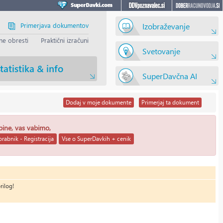
Primerjava dokumentov
Izobraževanje
e obresti
Praktični izračuni
Svetovanje
tatistika & info
SuperDavčna AI
Dodaj
v moje dokumente
Primerjaj
ta dokument
ebine, vas vabimo,
rabnik - Registracija
Vse o SuperDavkih + cenik
rilog!