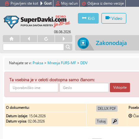
Prijavljeni ste kot
Gost
Moj račun
Odjava iz demo verzije
Krči
Video
08.08.2026
Zakonodaja
Nahajate se v:
Praksa
>
Mnenja FURS-MF
>
DDV
Ta vsebina je v celoti dostopna samo članom:
Vstopite
O dokumentu:
Posebn
DELUX PDF
Datum izdaje
: 15.04.2026
Čla
Datum vpisa
: 02.06.2026
Tiskaj