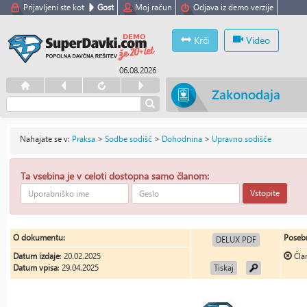
Prijavljeni ste kot
Gost
Moj račun
Odjava iz demo verzije
Krči
Video
06.08.2026
Zakonodaja
Nahajate se v:
Praksa
>
Sodbe sodišč
>
Dohodnina
>
Upravno sodišče
Ta vsebina je v celoti dostopna samo članom:
Vstopite
O dokumentu:
Posebn
DELUX PDF
Datum izdaje
: 20.02.2025
Čla
Datum vpisa
: 29.04.2025
Tiskaj