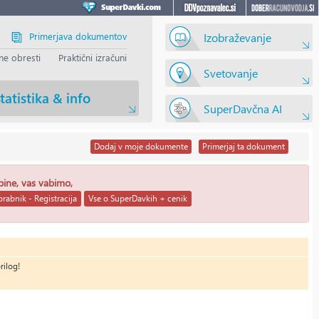
Primerjava dokumentov
Izobraževanje
e obresti
Praktični izračuni
Svetovanje
tatistika & info
SuperDavčna AI
Dodaj
v moje dokumente
Primerjaj
ta dokument
ebine, vas vabimo,
rabnik - Registracija
Vse o SuperDavkih + cenik
rilog!