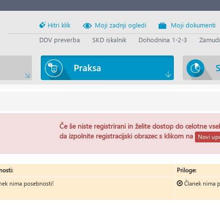
Hitri klik
Moji zadnji ogledi
Moji dokumenti
DDV preverba
SKD iskalnik
Dohodnina 1-2-3
Zamudn
Praksa
S
Če še niste registrirani in želite dostop do celotne vs
da izpolnite registracijski obrazec s klikom na
Novi upo
osti:
Priloge:
nek nima posebnosti!
Članek nima p