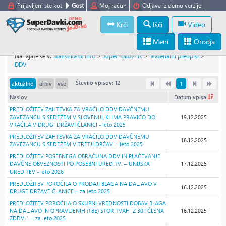
Prijavljeni ste kot
Gost
Moj račun
Odjava iz demo verzije
Krči
Išči
Video
Meni
Orodja
Nahajate se v:
Statistika & info
>
Super rokovnik
>
Materialni predpisi
>
DDV
Število vpisov: 12
aktualno
arhiv
vse
1
Naslov
Datum vpisa
PREDLOŽITEV ZAHTEVKA ZA VRAČILO DDV DAVČNEMU
ZAVEZANCU S SEDEŽEM V SLOVENIJI, KI IMA PRAVICO DO
19.12.2025
VRAČILA V DRUGI DRŽAVI ČLANICI - leto 2025
PREDLOŽITEV ZAHTEVKA ZA VRAČILO DDV DAVČNEMU
18.12.2025
ZAVEZANCU S SEDEŽEM V TRETJI DRŽAVI - leto 2025
PREDLOŽITEV POSEBNEGA OBRAČUNA DDV IN PLAČEVANJE
DAVČNE OBVEZNOSTI PO POSEBNI UREDITVI – UNIJSKA
17.12.2025
UREDITEV - leto 2026
PREDLOŽITEV POROČILA O PRODAJI BLAGA NA DALJAVO V
16.12.2025
DRUGE DRŽAVE ČLANICE – za leto 2025
PREDLOŽITEV POROČILA O SKUPNI VREDNOSTI DOBAV BLAGA
NA DALJAVO IN OPRAVLJENIH (TBE) STORITVAH IZ 30.f ČLENA
16.12.2025
ZDDV-1 – za leto 2025