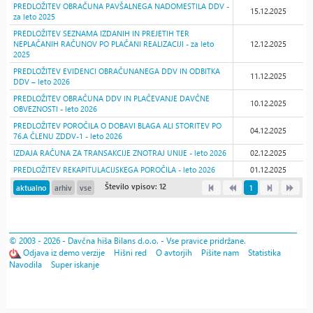
PREDLOŽITEV OBRAČUNA PAVŠALNEGA NADOMESTILA DDV -
15.12.2025
za leto 2025
PREDLOŽITEV SEZNAMA IZDANIH IN PREJETIH TER
NEPLAČANIH RAČUNOV PO PLAČANI REALIZACIJI - za leto
12.12.2025
2025
PREDLOŽITEV EVIDENCI OBRAČUNANEGA DDV IN ODBITKA
11.12.2025
DDV – leto 2026
PREDLOŽITEV OBRAČUNA DDV IN PLAČEVANJE DAVČNE
10.12.2025
OBVEZNOSTI - leto 2026
PREDLOŽITEV POROČILA O DOBAVI BLAGA ALI STORITEV PO
04.12.2025
76.A ČLENU ZDDV-1 - leto 2026
IZDAJA RAČUNA ZA TRANSAKCIJE ZNOTRAJ UNIJE - leto 2026
02.12.2025
PREDLOŽITEV REKAPITULACIJSKEGA POROČILA - leto 2026
01.12.2025
Število vpisov: 12
aktualno
arhiv
vse
1
© 2003 - 2026 - Davčna hiša Bilans d.o.o. - Vse pravice pridržane.
Odjava iz demo verzije
Hišni red
O avtorjih
Pišite nam
Statistika
Navodila
Super iskanje