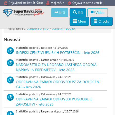
Prijavljeni ste kot
Gost
Moj račun
Odjava iz demo verzije
Krči
Išči
Video
Meni
Orodja
Nahajate se v:
Statistika & info
>
Statistični podatki
Novosti
Statistični podatki / Rast cen / 31.07.2026
INDEKSI CEN ŽIVLJENJSKIH POTREBŠČIN – leto 2026
Statistični podatki / Lastno orodje / 24.07.2026
NADOMESTILO ZA UPORABO LASTNEGA ORODJA,
NAPRAV IN PREDMETOV - leto 2026
Statistični podatki / Odpravnine / 24.07.2026
ODPRAVNINA ZARADI ODPOVEDI PZ ZA DOLOČEN
ČAS - leto 2026
Statistični podatki / Odpravnine / 24.07.2026
ODPRAVNINA ZARADI ODPOVEDI POGODBE O
ZAPOSLITVI - leto 2026
Statistični podatki / Regres za dopust / 23.07.2026