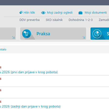
Hitri klik
Moji zadnji ogledi
Moji dokumenti
DDV preverba
SKD iskalnik
Dohodnina 1-2-3
Zamudn
Praksa
S
stalo
6
u 2026 (prvi dan prijave v krog pobota)
6
6
6
u 2026 (zadnji dan prijave v krog pobota)