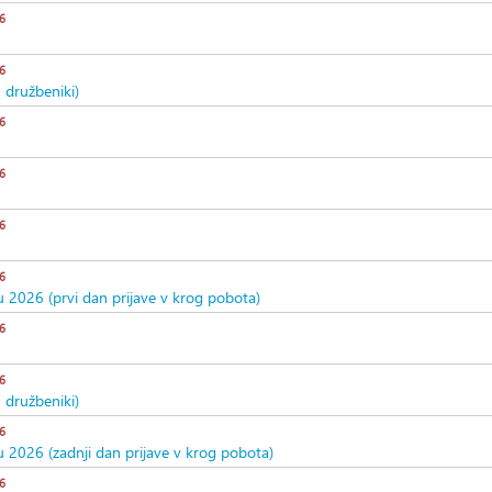
6
6
 družbeniki)
6
6
6
6
u 2026 (prvi dan prijave v krog pobota)
6
6
 družbeniki)
6
u 2026 (zadnji dan prijave v krog pobota)
6