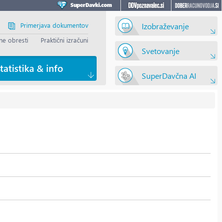
Primerjava dokumentov
Izobraževanje
e obresti
Praktični izračuni
Svetovanje
tatistika & info
SuperDavčna AI