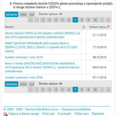
Število vpisov: 49
aktualno
arhiv
vse
«
‹
2
3
4
5
6
7
8
9
10
›
»
Naslov
[!]
Datum vpisa
Davčni obračun DDPO za GD skladno z določili ZDDPO-2 za
21.11.2019
leto 2019 (specializirano davčno izobraževanje)
PAKET DAVČNIH SPREMEMB 2020 (novele ZDoh-2,
ZDDPO-2, ZUTD, ZPIZ-2, ZDavP-2 v uporabi od 01.01.2020
17.10.2019
naprej)
Izvedeni seminarji v letu 2019
08.10.2019
Mala in Velika DAVČNO-RAČUNOVODSKA AKADEMIJA
2019 (povezava SRS z določili ZDDPO-2) - praktično davčno
09.07.2019
izobraževanje
Izvedeni seminarji v letu 2018
07.11.2018
Število vpisov: 49
aktualno
arhiv
vse
«
‹
2
3
4
5
6
7
8
9
10
›
»
© 2003 - 2026 - Davčna hiša Bilans d.o.o. - Vse pravice pridržane.
Odjava iz demo verzije
Hišni red
O avtorjih
Pišite nam
Statistika