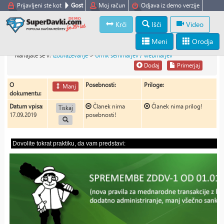
Prijavljeni ste kot
Gost
Moj račun
Odjava iz demo verzije
Krči
Išči
Video
Meni
Orodja
Nahajate se v:
Izobraževanje
>
Urnik seminarjev / webinarjev
Dodaj
Primerjaj
O
Posebnosti:
Priloge:
Manj
dokumentu:
Datum vpisa
:
Članek nima
Članek nima prilog!
Tiskaj
17.09.2019
posebnosti!