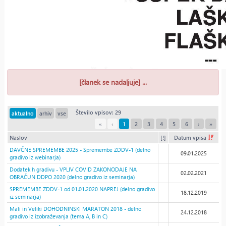
[članek se nadaljuje] ...
Število vpisov: 29
aktualno
arhiv
vse
«
‹
1
2
3
4
5
6
›
»
Naslov
[!]
Datum vpisa
DAVČNE SPREMEMBE 2025 - Spremembe ZDDV-1 (delno
09.01.2025
gradivo iz webinarja)
Dodatek h gradivu - VPLIV COVID ZAKONODAJE NA
02.02.2021
OBRAČUN DDPO 2020 (delno gradivo iz seminarja)
SPREMEMBE ZDDV-1 od 01.01.2020 NAPREJ (delno gradivo
18.12.2019
iz seminarja)
Mali in Veliki DOHODNINSKI MARATON 2018 - delno
24.12.2018
gradivo iz izobraževanja (tema A, B in C)