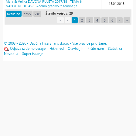
Mala & Velika DAVČNA RULETA 2017/18 - TEMA 6 -
15.01.2018
NAPOTENI DELAVCI - delno gradivo iz seminarja
Število vpisov: 29
aktualno
arhiv
vse
«
‹
1
2
3
4
5
6
›
»
© 2003 - 2026 - Davčna hiša Bilans d.o.o. - Vse pravice pridržane.
Odjava iz demo verzije
Hišni red
O avtorjih
Pišite nam
Statistika
Navodila
Super iskanje