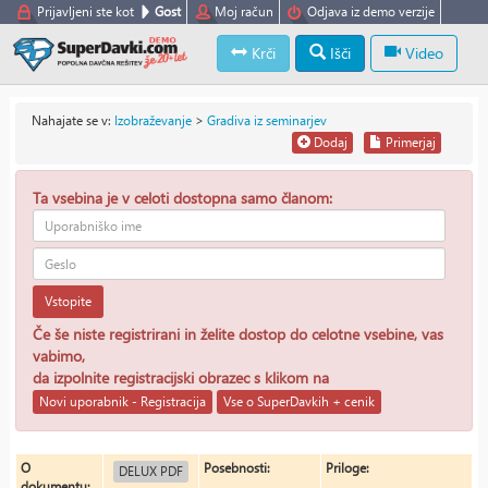
Prijavljeni ste kot
Gost
Moj račun
Odjava iz demo verzije
Krči
Išči
Video
Nahajate se v:
Izobraževanje
>
Gradiva iz seminarjev
Dodaj
Primerjaj
Ta vsebina je v celoti dostopna samo članom:
Vstopite
Če še niste registrirani in želite dostop do celotne vsebine, vas
vabimo,
da izpolnite registracijski obrazec s klikom na
Novi uporabnik - Registracija
Vse o SuperDavkih + cenik
O
Posebnosti:
Priloge:
DELUX PDF
dokumentu: