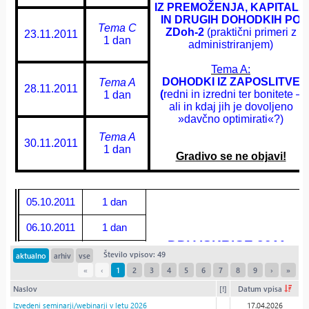
Število vpisov: 49
aktualno
arhiv
vse
«
‹
1
2
3
4
5
6
7
8
9
›
»
Naslov
[!]
Datum vpisa
Izvedeni seminarji/webinarji v letu 2026
17.04.2026