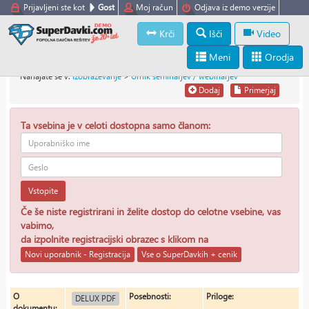
Prijavljeni ste kot
Gost
Moj račun
Odjava iz demo verzije
Krči
Išči
Video
Meni
Orodja
Nahajate se v:
Izobraževanje
>
Urnik seminarjev / webinarjev
Dodaj
Primerjaj
Ta vsebina je v celoti dostopna samo članom:
Vstopite
Če še niste registrirani in želite dostop do celotne vsebine, vas
vabimo,
da izpolnite registracijski obrazec s klikom na
Novi uporabnik - Registracija
Vse o SuperDavkih + cenik
O
Posebnosti:
Priloge:
DELUX PDF
dokumentu: