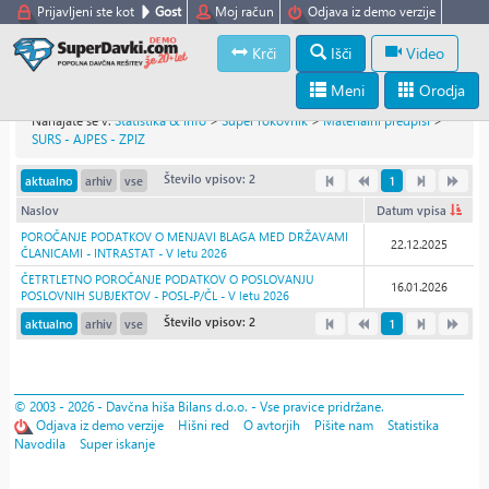
Prijavljeni ste kot
Gost
Moj račun
Odjava iz demo verzije
Krči
Išči
Video
Meni
Orodja
Nahajate se v:
Statistika & info
>
Super rokovnik
>
Materialni predpisi
>
SURS - AJPES - ZPIZ
Število vpisov: 2
aktualno
arhiv
vse
1
Naslov
Datum vpisa
POROČANJE PODATKOV O MENJAVI BLAGA MED DRŽAVAMI
22.12.2025
ČLANICAMI - INTRASTAT - V letu 2026
ČETRTLETNO POROČANJE PODATKOV O POSLOVANJU
16.01.2026
POSLOVNIH SUBJEKTOV - POSL-P/ČL - V letu 2026
Število vpisov: 2
aktualno
arhiv
vse
1
© 2003 - 2026 - Davčna hiša Bilans d.o.o. - Vse pravice pridržane.
Odjava iz demo verzije
Hišni red
O avtorjih
Pišite nam
Statistika
Navodila
Super iskanje