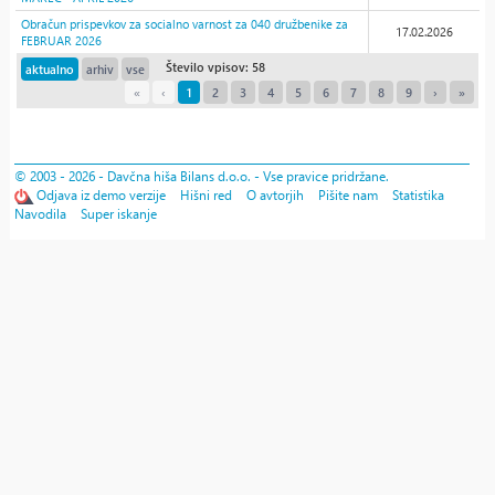
Obračun prispevkov za socialno varnost za 040 družbenike za
17.02.2026
FEBRUAR 2026
Število vpisov: 58
aktualno
arhiv
vse
«
‹
1
2
3
4
5
6
7
8
9
›
»
© 2003 - 2026 - Davčna hiša Bilans d.o.o. - Vse pravice pridržane.
Odjava iz demo verzije
Hišni red
O avtorjih
Pišite nam
Statistika
Navodila
Super iskanje