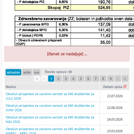
[članek se nadaljuje] ...
Število vpisov: 58
aktualno
arhiv
vse
«
‹
1
2
3
4
5
6
7
8
9
›
»
Naslov
Datum vpisa
Obračun prispevkov za socialno varnost za 040 družbenike za
22.07.2026
JULIJ 2026
Obračun prispevkov za socialno varnost za 040 družbenike za
22.06.2026
JUNIJ 2026
Obračun prispevkov za socialno varnost za 040 družbenike za
26.05.2026
MAJ 2026
Obračun prispevkov za socialno varnost za 040 družbenike za
23.03.2026
MAREC - APRIL 2026