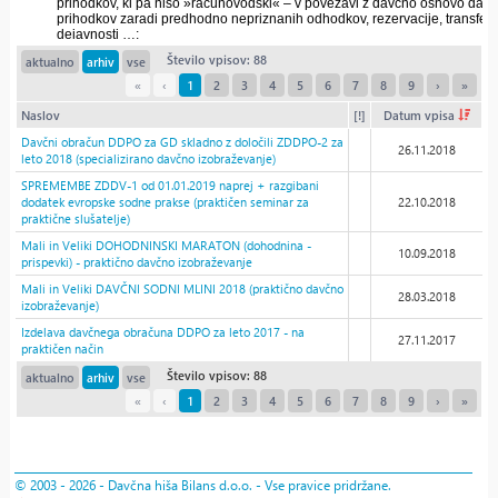
Število vpisov: 88
aktualno
arhiv
vse
«
‹
1
2
3
4
5
6
7
8
9
›
»
Naslov
[!]
Datum vpisa
Davčni obračun DDPO za GD skladno z določili ZDDPO-2 za
26.11.2018
leto 2018 (specializirano davčno izobraževanje)
SPREMEMBE ZDDV-1 od 01.01.2019 naprej + razgibani
dodatek evropske sodne prakse (praktičen seminar za
22.10.2018
praktične slušatelje)
Mali in Veliki DOHODNINSKI MARATON (dohodnina -
10.09.2018
prispevki) - praktično davčno izobraževanje
Mali in Veliki DAVČNI SODNI MLINI 2018 (praktično davčno
28.03.2018
izobraževanje)
Izdelava davčnega obračuna DDPO za leto 2017 - na
27.11.2017
praktičen način
Število vpisov: 88
aktualno
arhiv
vse
«
‹
1
2
3
4
5
6
7
8
9
›
»
© 2003 - 2026 - Davčna hiša Bilans d.o.o. - Vse pravice pridržane.