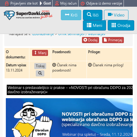
Prijavljeni ste kot
Gost
Moj račun
Odjava iz demo verzije
Krči
Išči
Video
Meni
Orodja
Nahajate se v:
Izobraževanje
>
Urnik seminarjev / webinarjev
Dodaj
Primerjaj
O
Posebnosti:
Priloge:
Manj
dokumentu:
Datum vpisa
:
Članek nima
Članek nima prilog!
Tiskaj
13.11.2024
posebnosti!